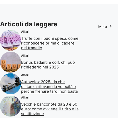
Articoli da leggere
More
Affari
Truffe con i buoni spesa: come
riconoscerle prima di cadere
nel tranello
Affari
Bonus badanti e colf: chi può
richiederlo nel 2025
Affari
Autovelox 2025: da che
distanza rilevano la velocità e
perché frenare tardi non basta
Affari
Vecchie banconote da 20 e 50
euro: come avviene il ritiro e la
sostituzione