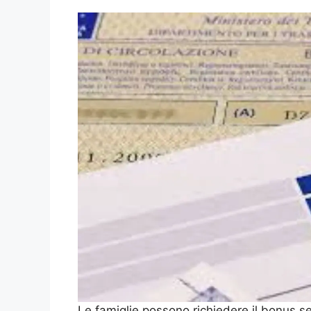
Le famiglie possono richiedere il bonus s