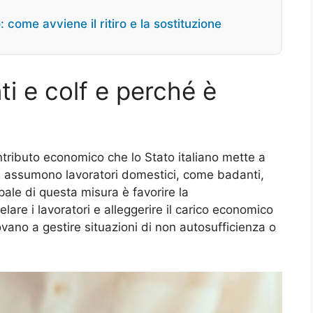
come avviene il ritiro e la sostituzione
ti e colf e perché è
ntributo economico che lo Stato italiano mette a
he assumono lavoratori domestici, come badanti,
cipale di questa misura è favorire la
lare i lavoratori e alleggerire il carico economico
rovano a gestire situazioni di non autosufficienza o