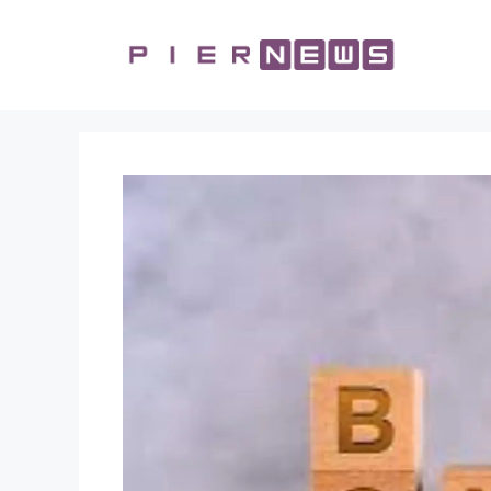
Vai
al
contenuto