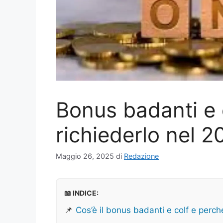
Bonus badanti e 
richiederlo nel 2
Maggio 26, 2025
di
Redazione
📖 INDICE:
📌
Cos’è il bonus badanti e colf e perc