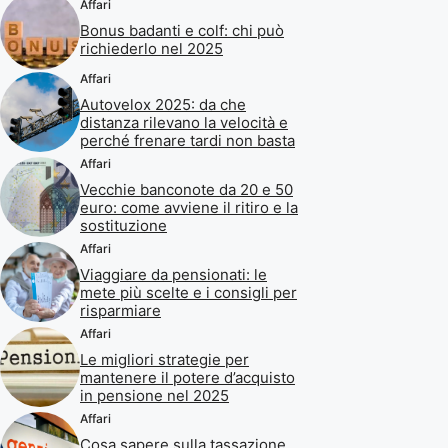
Affari
Bonus badanti e colf: chi può
richiederlo nel 2025
Affari
Autovelox 2025: da che
distanza rilevano la velocità e
perché frenare tardi non basta
Affari
Vecchie banconote da 20 e 50
euro: come avviene il ritiro e la
sostituzione
Affari
Viaggiare da pensionati: le
mete più scelte e i consigli per
risparmiare
Affari
Le migliori strategie per
mantenere il potere d’acquisto
in pensione nel 2025
Affari
Cosa sapere sulla tassazione