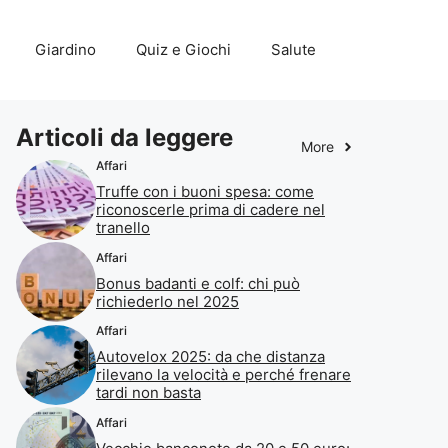
Giardino
Quiz e Giochi
Salute
Articoli da leggere
More
Affari
Truffe con i buoni spesa: come
riconoscerle prima di cadere nel
tranello
Affari
Bonus badanti e colf: chi può
richiederlo nel 2025
Affari
Autovelox 2025: da che distanza
rilevano la velocità e perché frenare
tardi non basta
Affari