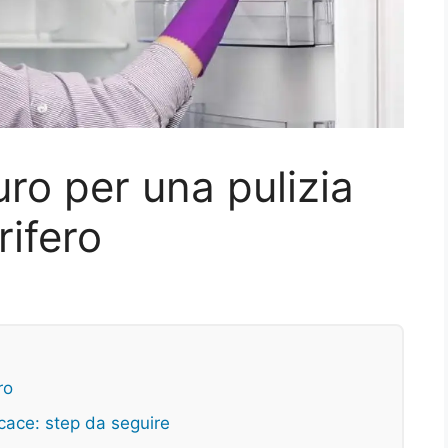
uro per una pulizia
rifero
ro
icace: step da seguire