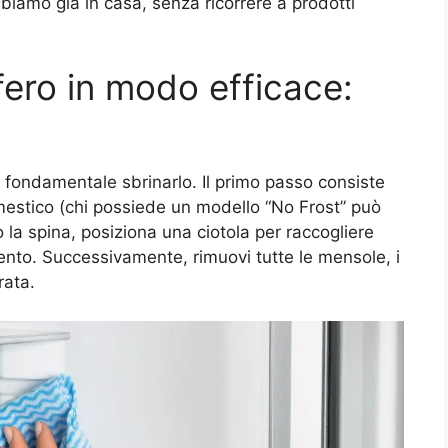
bbiamo già in casa, senza ricorrere a prodotti
ifero in modo efficace:
, è fondamentale sbrinarlo. Il primo passo consiste
mestico (chi possiede un modello “No Frost” può
 la spina, posiziona una ciotola per raccogliere
ento. Successivamente, rimuovi tutte le mensole, i
rata.