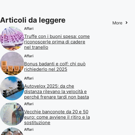
Articoli da leggere
More
Affari
Truffe con i buoni spesa: come
riconoscerle prima di cadere
nel tranello
Affari
Bonus badanti e colf: chi può
richiederlo nel 2025
Affari
Autovelox 2025: da che
distanza rilevano la velocità e
perché frenare tardi non basta
Affari
Vecchie banconote da 20 e 50
euro: come avviene il ritiro e la
sostituzione
Affari