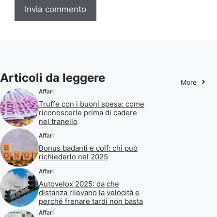
Articoli da leggere
More
Affari
Truffe con i buoni spesa: come
riconoscerle prima di cadere
nel tranello
Affari
Bonus badanti e colf: chi può
richiederlo nel 2025
Affari
Autovelox 2025: da che
distanza rilevano la velocità e
perché frenare tardi non basta
Affari