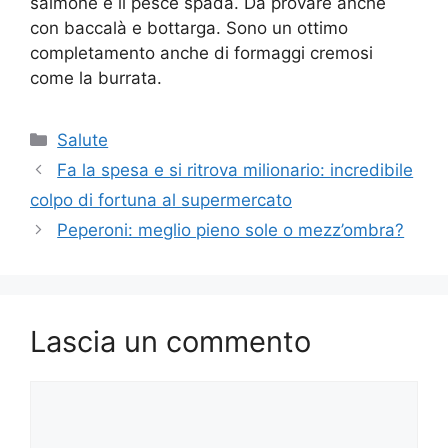
salmone e il pesce spada. Da provare anche
con baccalà e bottarga. Sono un ottimo
completamento anche di formaggi cremosi
come la burrata.
Categorie
Salute
Fa la spesa e si ritrova milionario: incredibile
colpo di fortuna al supermercato
Peperoni: meglio pieno sole o mezz’ombra?
Lascia un commento
Commento