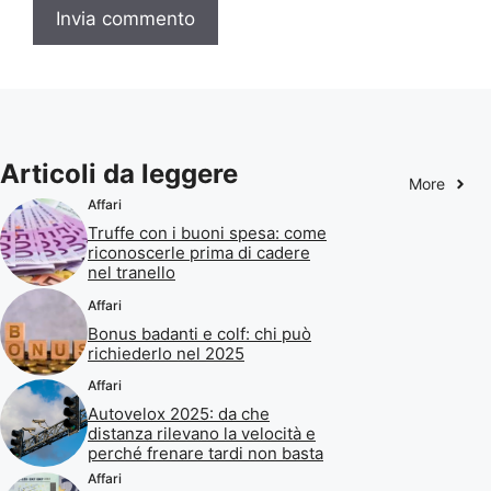
Articoli da leggere
More
Affari
Truffe con i buoni spesa: come
riconoscerle prima di cadere
nel tranello
Affari
Bonus badanti e colf: chi può
richiederlo nel 2025
Affari
Autovelox 2025: da che
distanza rilevano la velocità e
perché frenare tardi non basta
Affari