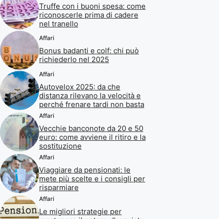
Truffe con i buoni spesa: come
riconoscerle prima di cadere
nel tranello
Affari
Bonus badanti e colf: chi può
richiederlo nel 2025
Affari
Autovelox 2025: da che
distanza rilevano la velocità e
perché frenare tardi non basta
Affari
Vecchie banconote da 20 e 50
euro: come avviene il ritiro e la
sostituzione
Affari
Viaggiare da pensionati: le
mete più scelte e i consigli per
risparmiare
Affari
Le migliori strategie per