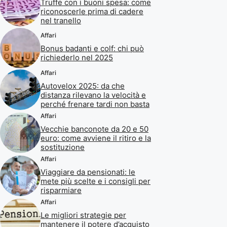
Truffe con i buoni spesa: come
riconoscerle prima di cadere
nel tranello
Affari
Bonus badanti e colf: chi può
richiederlo nel 2025
Affari
Autovelox 2025: da che
distanza rilevano la velocità e
perché frenare tardi non basta
Affari
Vecchie banconote da 20 e 50
euro: come avviene il ritiro e la
sostituzione
Affari
Viaggiare da pensionati: le
mete più scelte e i consigli per
risparmiare
Affari
Le migliori strategie per
mantenere il potere d’acquisto