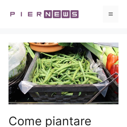
Vai
al
Menu
contenuto
Come piantare