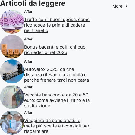
Articoli da leggere
More
Affari
Truffe con i buoni spesa: come
riconoscerle prima di cadere
nel tranello
Affari
Bonus badanti e colf: chi può
richiederlo nel 2025
Affari
Autovelox 2025: da che
distanza rilevano la velocità e
perché frenare tardi non basta
Affari
Vecchie banconote da 20 e 50
euro: come avviene il ritiro e la
sostituzione
Affari
Viaggiare da pensionati: le
mete più scelte e i consigli per
risparmiare