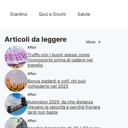
Giardino
Quiz e Giochi
Salute
Articoli da leggere
More
Affari
Truffe con i buoni spesa: come
riconoscerle prima di cadere nel
tranello
Affari
Bonus badanti e colf: chi può
richiederlo nel 2025
Affari
Autovelox 2025: da che distanza
rilevano la velocità e perché frenare
tardi non basta
Affari