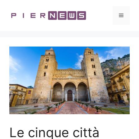
Vai
al
Menu
contenuto
Le cinque città