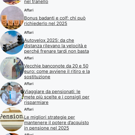
nel tranello
Affari
Bonus badanti e colf: chi può
richiederlo nel 2025
Affari
Autovelox 2025: da che
distanza rilevano la velocità e
perché frenare tardi non basta
Affari
Vecchie banconote da 20 e 50
euro: come avviene il ritiro e la
sostituzione
Affari
Viaggiare da pensionati: le
mete più scelte e i consigli per
risparmiare
Affari
Le migliori strategie per
mantenere il potere d’acquisto
in pensione nel 2025
Affari