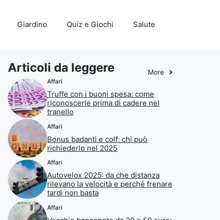
Giardino
Quiz e Giochi
Salute
Articoli da leggere
More
Affari
Truffe con i buoni spesa: come
riconoscerle prima di cadere nel
tranello
Affari
Bonus badanti e colf: chi può
richiederlo nel 2025
Affari
Autovelox 2025: da che distanza
rilevano la velocità e perché frenare
tardi non basta
Affari