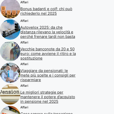
Affari
Bonus badanti e colf: chi può
richiederlo nel 2025
Affari
Autovelox 2025: da che
distanza rilevano la velocità e
perché frenare tardi non basta
Affari
Vecchie banconote da 20 e 50
euro: come avviene il ritiro e la
sostituzione
Affari
Viaggiare da pensionati: le
mete più scelte e i consigli per
risparmiare
Affari
Le migliori strategie per
mantenere il potere d’acquisto
in pensione nel 2025
Affari
Cosa sapere sulla tassazione